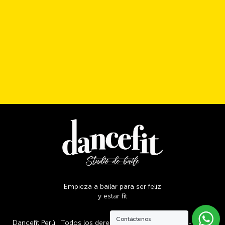
Empieza a bailar para ser feliz
y estar fit
Contáctenos
Dancefit Perú | Todos los derechos reservados | 2026 - 10:39