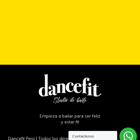
Empieza a bailar para ser feliz
y estar fit
Contáctenos
Dancefit Perú | Todos los derechos reservados | 2026 - 03:47